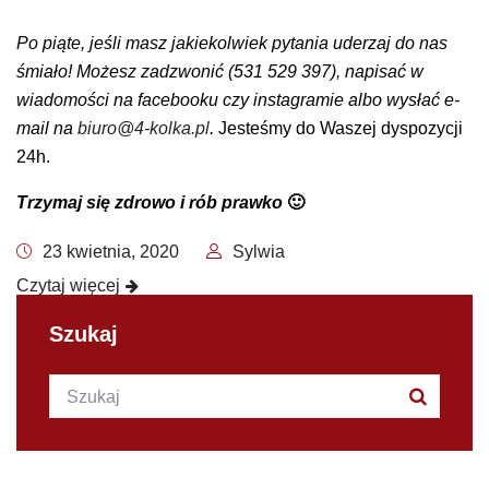
Po piąte, jeśli masz jakiekolwiek pytania uderzaj do nas
śmiało! Możesz zadzwonić (531 529 397), napisać w
wiadomości na facebooku czy instagramie albo wysłać e-
mail na
biuro@4-kolka.pl
.
Jesteśmy do Waszej dyspozycji
24h.
Trzymaj się zdrowo i rób prawko
🙂
23 kwietnia, 2020
Sylwia
Czytaj więcej
Szukaj
Szukana fraza:
Szukaj