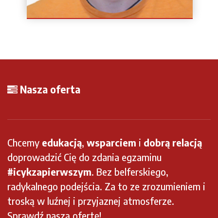
Instruktor / Wykładowca
Nasza oferta
Chcemy
edukacją
,
wsparciem
i
dobrą relacją
doprowadzić Cię do zdania egzaminu
#icykzapierwszym
. Bez belferskiego,
radykalnego podejścia. Za to ze zrozumieniem i
troską w luźnej i przyjaznej atmosferze.
Sprawdź naszą ofertę!