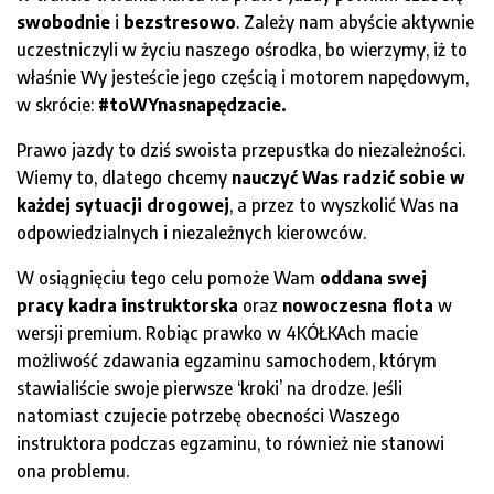
swobodnie
i
bezstresowo
. Zależy nam abyście aktywnie
uczestniczyli w życiu naszego ośrodka, bo wierzymy, iż to
właśnie Wy jesteście jego częścią i motorem napędowym,
w skrócie:
#toWYnasnapędzacie.
Prawo jazdy to dziś swoista przepustka do niezależności.
Wiemy to, dlatego chcemy
nauczyć Was radzić sobie w
każdej sytuacji drogowej
, a przez to wyszkolić Was na
odpowiedzialnych i niezależnych kierowców.
W osiągnięciu tego celu pomoże Wam
oddana swej
pracy kadra instruktorska
oraz
nowoczesna flota
w
wersji premium. Robiąc prawko w 4KÓŁKAch macie
możliwość zdawania egzaminu samochodem, którym
stawialiście swoje pierwsze ‘kroki’ na drodze. Jeśli
natomiast czujecie potrzebę obecności Waszego
instruktora podczas egzaminu, to również nie stanowi
ona problemu.