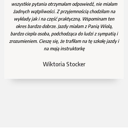
odpowiedzi praktycznie nie trzeba czekać. Jako
instruktora serdecznie polecam panią Wiolę - osoba
ciepła, podchodząca do pracy bardzo rzetelnie, ale
jednocześnie bezstresowo. Nie wyobrażam sobie, ze
mógłbym trafić lepiej. 😄
Witek Rafał