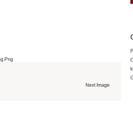
P
ng.png
C
k
O
Next Image