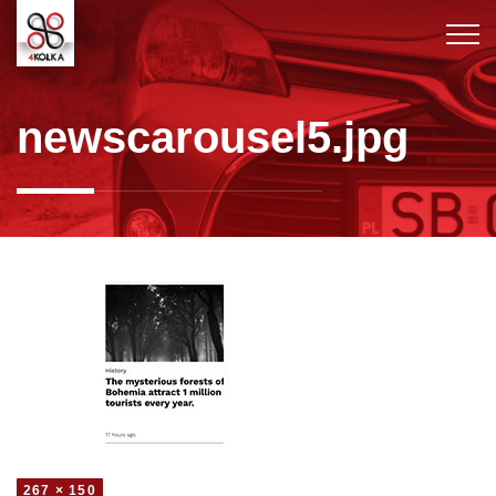
newscarousel5.jpg
267 × 150